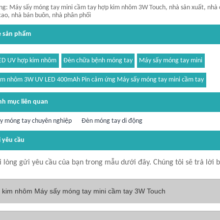
ng: Máy sấy móng tay mini cầm tay hợp kim nhôm 3W Touch, nhà sản xuất, nhà 
cao, nhà bán buôn, nhà phân phối
ẻ sản phẩm
ED UV hợp kim nhôm
Đèn chữa bệnh móng tay
Máy sấy móng tay mini
im nhôm 3W UV LED 400mAh Pin cảm ứng Máy sấy móng tay mini cầm tay
h mục liên quan
y móng tay chuyên nghiệp
Đèn móng tay di động
 yêu cầu
i lòng gửi yêu cầu của bạn trong mẫu dưới đây. Chúng tôi sẽ trả lời b