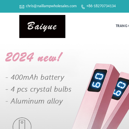

chris@naillampwholesales.com
+86-18270734134

TRANG 