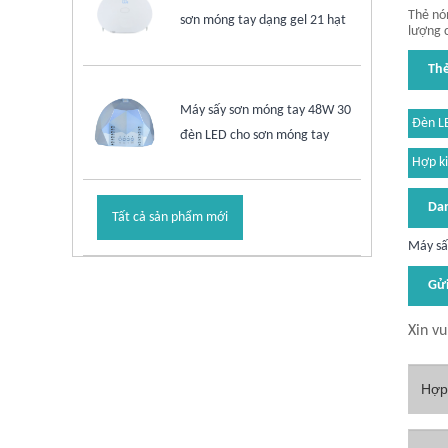
Thẻ nó
sơn móng tay dạng gel 21 hạt
lượng 
Th
Máy sấy sơn móng tay 48W 30
Đèn L
đèn LED cho sơn móng tay
Hợp k
Dan
Tất cả sản phẩm mới
Máy sấ
Gửi
Xin vu