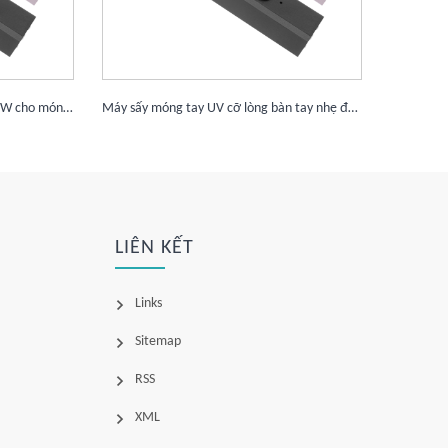
Hợp kim nhôm Đèn UV cầm tay 8W cho móng gel
Máy sấy móng tay UV cỡ lòng bàn tay nhẹ để chạm nhanh
LIÊN KẾT
Links
Sitemap
RSS
XML