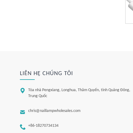
LIÊN HỆ CHÚNG TÔI

Tòa nhà Pengxiang, Longhua, Thâm Quyến, tỉnh Quảng Đông,
Trung Quốc

chris@naillampwholesales.com

+86-18270734134