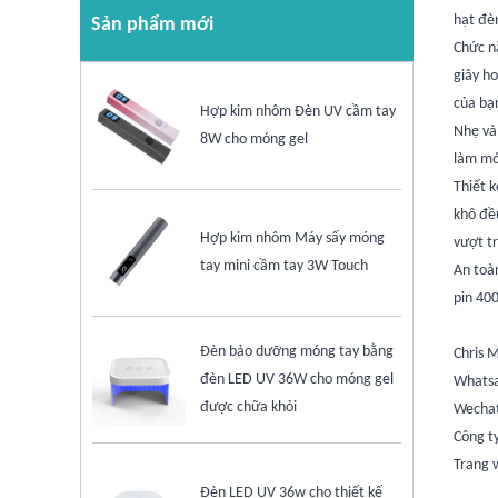
hạt đè
Sản phẩm mới
Chức nă
giây ho
của bạ
Hợp kim nhôm Đèn UV cầm tay
Nhẹ và
8W cho móng gel
làm mó
Thiết k
khô đề
Hợp kim nhôm Máy sấy móng
vượt tr
tay mini cầm tay 3W Touch
An toàn
pin 400
Đèn bảo dưỡng móng tay bằng
Chris 
đèn LED UV 36W cho móng gel
Whats
được chữa khỏi
Wecha
Công t
Trang 
Đèn LED UV 36w cho thiết kế