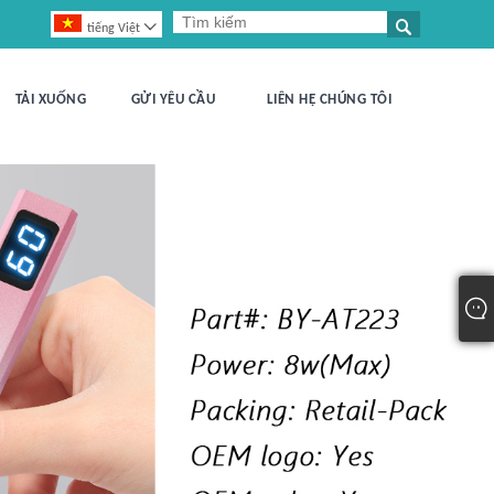


tiếng Việt
TẢI XUỐNG
GỬI YÊU CẦU
LIÊN HỆ CHÚNG TÔI