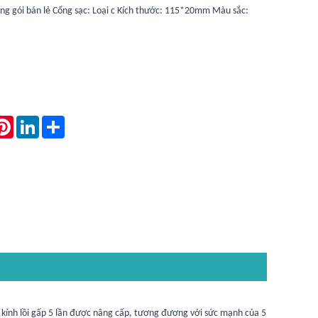
g gói bán lẻ Cổng sạc: Loại c Kích thước: 115*20mm Màu sắc:
atsApp
Pinterest
LinkedIn
Share
kính lồi gấp 5 lần được nâng cấp, tương đương với sức mạnh của 5