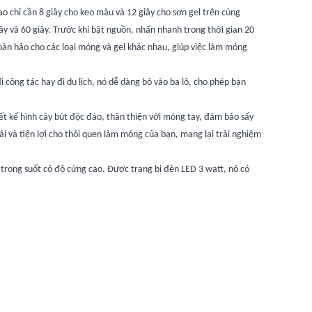
o chỉ cần 8 giây cho keo màu và 12 giây cho sơn gel trên cùng
ây và 60 giây. Trước khi bật nguồn, nhấn nhanh trong thời gian 20
 hoàn hảo cho các loại móng và gel khác nhau, giúp việc làm móng
công tác hay đi du lịch, nó dễ dàng bỏ vào ba lô, cho phép bạn
iết kế hình cây bút độc đáo, thân thiện với móng tay, đảm bảo sấy
 và tiện lợi cho thói quen làm móng của bạn, mang lại trải nghiệm
ệ trong suốt có độ cứng cao. Được trang bị đèn LED 3 watt, nó có