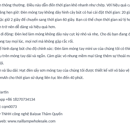
n thông thường. Điều này dẫn đến thời gian khô nhanh như chớp. Với hiệu quả ca
ng hẹn giờ: Đèn móng tay không dây hình cây bút có hai cài đặt thời gian: 20 gi
ặc giữ 2 giây để chuyển sang thời gian 60 giây. Bạn có thể chọn thời gian xử lý
n trở nên dễ dàng và hiệu quả hơn.
 di động: Đèn led làm móng không dây này cực kỳ nhỏ và nhẹ, Cho dù bạn đang đi 
ng tay mọi lúc, mọi nơi mà không gặp rắc rối.
ế hình dạng bút cho độ chính xác: Đèn làm móng tay mini uv của chúng tôi có th
u trên móng tay dài và ngắn. Cảm giác vỏ nhung mềm mại tăng thêm sự thoải mái
ội.
 và lâu dài: Hạt đèn sấy sơn móng tay của chúng tôi được thiết kế với vỏ bảo v
mAh cho thời gian sử dụng liên tục lên đến 40 phút.
Martin
app +86 18270734134
t cqm0073
y TNHH công nghệ Baiyue Thâm Quyến
web: www.naillampwholesale.com