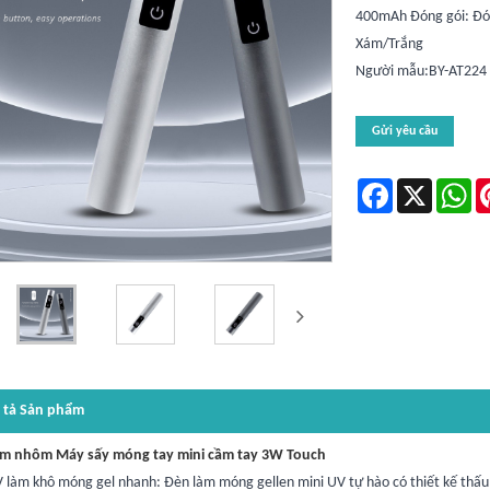
400mAh Đóng gói: Đón
Xám/Trắng
Người mẫu:BY-AT224
Gửi yêu cầu
Facebook
X
Wh
 tả Sản phẩm
m nhôm Máy sấy móng tay mini cầm tay 3W Touch
 làm khô móng gel nhanh: Đèn làm móng gellen mini UV tự hào có thiết kế thấu 