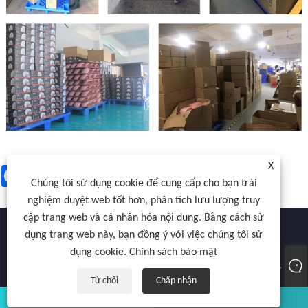
X
Facebook
X
WhatsApp
Pinterest
LinkedIn
Share
Chúng tôi sử dụng cookie để cung cấp cho bạn trải
nghiệm duyệt web tốt hơn, phân tích lưu lượng truy
cập trang web và cá nhân hóa nội dung. Bằng cách sử
dụng trang web này, bạn đồng ý với việc chúng tôi sử
dụng cookie.
Chính sách bảo mật
Bản quyền © 2022 Atocnail Industry Co., Limited - Máy sấy móng tay,
Máy sấy gel, Đèn làm móng - Mọi quyền được bảo lưu.
Từ chối
Chấp nhận
whatsapp
E-mail