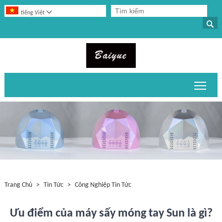

tiếng Việt

Chuy
Trang Chủ
>
Tin Tức
>
Công Nghiệp Tin Tức
Ưu điểm của máy sấy móng tay Sun là gì?