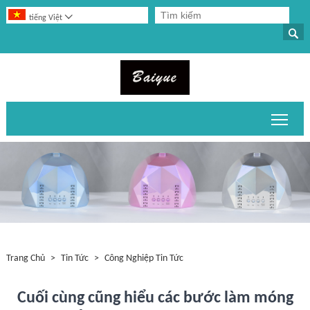

tiếng Việt

Chuy
Trang Chủ
>
Tin Tức
>
Công Nghiệp Tin Tức
Cuối cùng cũng hiểu các bước làm móng