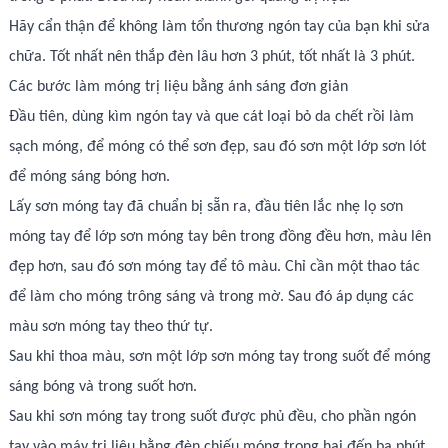
Hãy cẩn thận để không làm tổn thương ngón tay của bạn khi sửa
chữa. Tốt nhất nên thắp đèn lâu hơn 3 phút, tốt nhất là 3 phút.
Các bước làm móng trị liệu bằng ánh sáng đơn giản
Đầu tiên, dùng kìm ngón tay và que cát loại bỏ da chết rồi làm
sạch móng, để móng có thể sơn đẹp, sau đó sơn một lớp sơn lót
để móng sáng bóng hơn.
Lấy sơn móng tay đã chuẩn bị sẵn ra, đầu tiên lắc nhẹ lọ sơn
móng tay để lớp sơn móng tay bên trong đồng đều hơn, màu lên
đẹp hơn, sau đó sơn móng tay để tô màu. Chỉ cần một thao tác
để làm cho móng trông sáng và trong mờ. Sau đó áp dụng các
màu sơn móng tay theo thứ tự.
Sau khi thoa màu, sơn một lớp sơn móng tay trong suốt để móng
sáng bóng và trong suốt hơn.
Sau khi sơn móng tay trong suốt được phủ đều, cho phần ngón
tay vào máy trị liệu bằng đèn chiếu móng trong hai đến ba phút